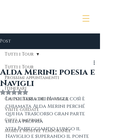
Post
Tutti i Tour
Tutti i Tour
Alda Merini: poesia e
Prossimi appuntamenti
Navigli
Itinerari
Valutazione NaN stelle su 5.
La poetessa dei Navigli, così è 
Chiese, Basiliche ed Abazie
chiamata Alda Merini perché 
Visite guidate
qui ha trascorso gran parte 
Città limitrofe
della propria 
vita.Passeggiando lungo il 
Musei e Mostre temporanee
Naviglio e superando il ponte 