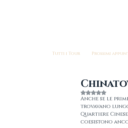
HOME
CHI SIAMO
I N
Tutti i Tour
Prossimi appun
Città limitrofe
Musei 
Chinat
Valutazione NaN
Anche se le prim
trovavano lungo 
Quartiere Cinese 
coesistono ancor