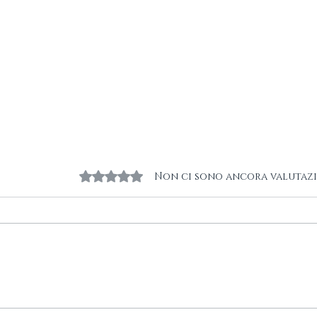
Valutazione 0 stelle su 5.
Non ci sono ancora valutaz
Il "villaggio
arcobaleno" e il