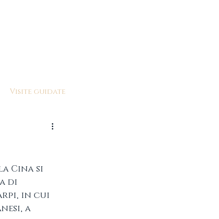
Visite guidate
a Cina si 
a di 
rpi, in cui 
esi, a 