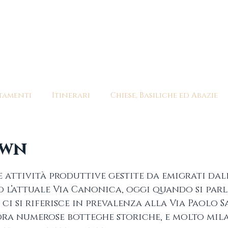
OSTRI TOUR
CONTATTI
tamenti
Itinerari
Chiese, Basiliche ed Abazie
e Mostre temporanee
own
 stelle su 5.
e attività produttive gestite da emigrati dall
l’attuale Via Canonica, oggi quando si parl
ci si riferisce in prevalenza alla Via Paolo Sa
a numerose botteghe storiche, e molto milan