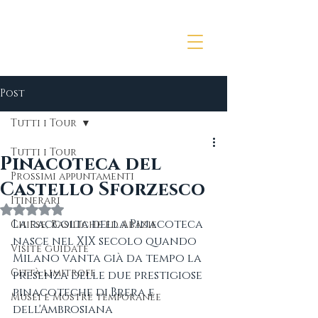
Post
Tutti i Tour
Tutti i Tour
Pinacoteca del
Prossimi appuntamenti
Castello Sforzesco
Itinerari
Valutazione NaN stelle su 5.
La raccolta della Pinacoteca 
Chiese, Basiliche ed Abazie
nasce nel XIX secolo quando 
Visite guidate
Milano vanta già da tempo la 
Città limitrofe
presenza delle due prestigiose 
pinacoteche di Brera e 
Musei e Mostre temporanee
dell'Ambrosiana